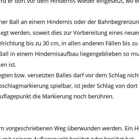
d er dort vor dem Hindernis wieder eingesetzt, wo er
icher Ball an einem Hindernis oder der Bahnbegrenzung
egt werden, soweit dies zur Vorbereitung eines neuen
lrichtung bis zu 30 cm, in allen anderen Fällen bis z
e Ball in einem Hindernisaufbau liegengeblieben so mu
n ist.
egten bzw. versetzten Balles darf vor dem Schlag nic
bschlagmarkierung spielbar, ist jeder Schlag von dort
uflagepunkt die Markierung noch berühren.
m vorgeschriebenen Weg überwunden werden. Ein Hi
e mit seinem Auflagepunkt berührt oder berührt hat.